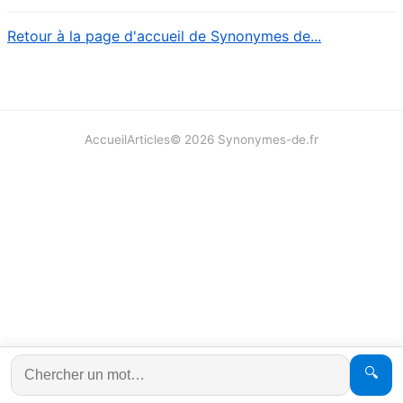
Retour à la page d'accueil de Synonymes de...
Accueil
Articles
©
2026
Synonymes-de.fr
🔍