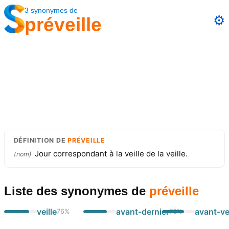
3
synonymes
de
⚙️
préveille
DÉFINITION
DE
PRÉVEILLE
Jour correspondant à la veille de la veille.
(
nom
)
Liste des synonymes
de
préveille
veille
avant-dernier
avant-ve
76
%
73
%