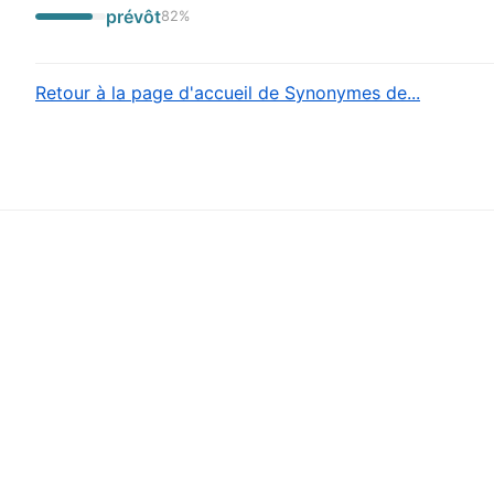
prévôt
82
%
Retour à la page d'accueil de Synonymes de...