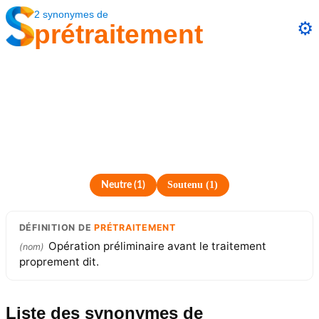
2
synonymes
de
⚙️
prétraitement
Soutenu
(
1
)
Neutre
(
1
)
DÉFINITION
DE
PRÉTRAITEMENT
Opération préliminaire avant le traitement
(
nom
)
proprement dit.
Liste des synonymes
de