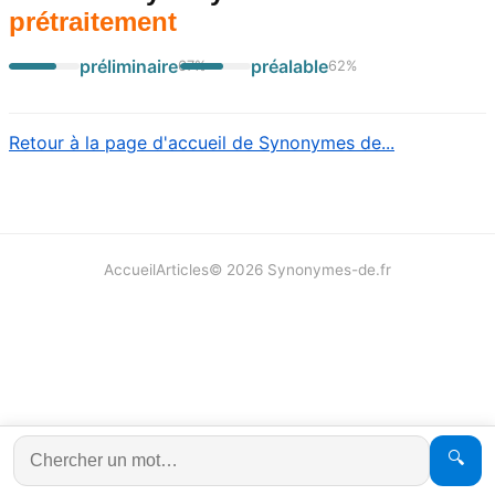
prétraitement
préliminaire
préalable
67
%
62
%
Retour à la page d'accueil de Synonymes de...
Accueil
Articles
©
2026
Synonymes-de.fr
🔍