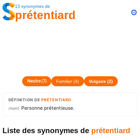
13
synonymes
de
⚙️
prétentiard
Neutre
(
7
)
Familier
(
4
)
Vulgaire
(
2
)
DÉFINITION
DE
PRÉTENTIARD
Personne prétentieuse.
(
nom
)
Liste des synonymes
de
prétentiard