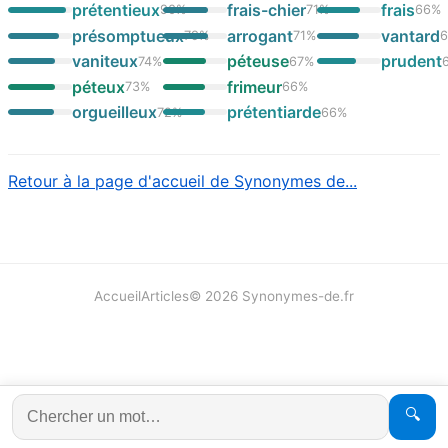
prétentieux
frais-chier
frais
90
%
71
%
66
%
présomptueux
arrogant
vantard
79
%
71
%
vaniteux
péteuse
prudent
74
%
67
%
péteux
frimeur
73
%
66
%
orgueilleux
prétentiarde
72
%
66
%
Retour à la page d'accueil de Synonymes de...
Accueil
Articles
©
2026
Synonymes-de.fr
🔍