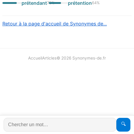
prétendant
prétention
75
%
64
%
Retour à la page d'accueil de Synonymes de...
Accueil
Articles
©
2026
Synonymes-de.fr
🔍