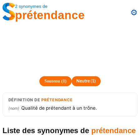
2
synonymes
de
⚙️
prétendance
Soutenu
(
1
)
Neutre
(
1
)
DÉFINITION
DE
PRÉTENDANCE
Qualité de prétendant à un trône.
(
nom
)
Liste des synonymes
de
prétendance