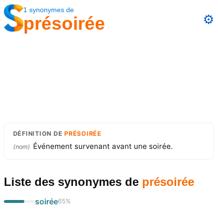
1
synonymes
de
⚙️
présoirée
DÉFINITION
DE
PRÉSOIRÉE
Événement survenant avant une soirée.
(
nom
)
Liste des synonymes
de
présoirée
soirée
65
%