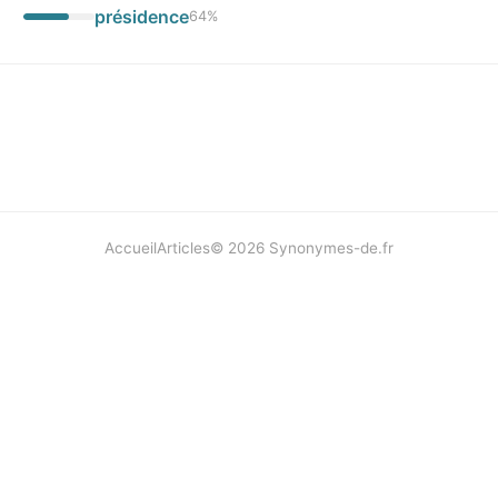
présidence
64
%
Accueil
Articles
©
2026
Synonymes-de.fr