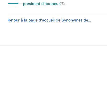
président d’honneur
71
%
Retour à la page d'accueil de Synonymes de...