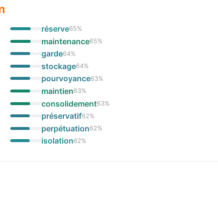
n
réserve
65
%
maintenance
65
%
garde
64
%
stockage
64
%
pourvoyance
63
%
maintien
63
%
consolidement
63
%
préservatif
62
%
perpétuation
62
%
isolation
62
%