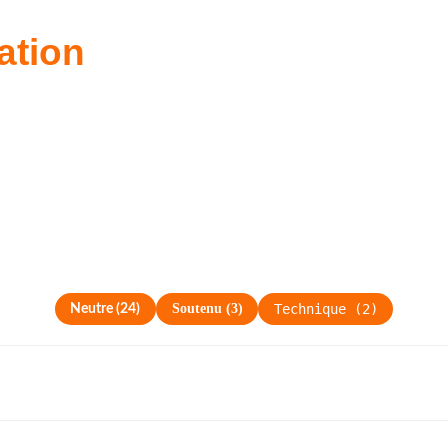
ation
Soutenu
(
3
)
Technique
(
2
)
Neutre
(
24
)