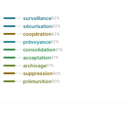
surveillance
62
%
sécurisation
62
%
coopération
62
%
prévoyance
62
%
consolidation
61
%
acceptation
61
%
archivage
61
%
suppression
60
%
prémunition
60
%