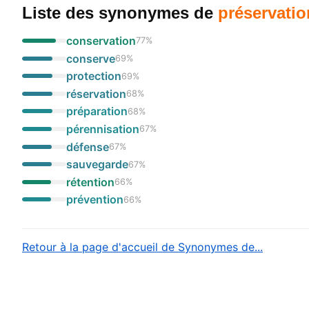
Liste des synonymes
de
préservatio
conservation
77
%
conserve
69
%
protection
69
%
réservation
68
%
préparation
68
%
pérennisation
67
%
défense
67
%
sauvegarde
67
%
rétention
66
%
prévention
66
%
Retour à la page d'accueil de Synonymes de...