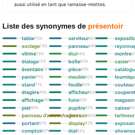
aussi utilisé en tant que ramasse-miettes.
Liste des synonymes
de
présentoir
tablar
serviteur
expositi
73
%
65
%
soclage
panneau
rayonna
73
%
64
%
vitrine
étui
montre
73
%
64
%
6
étalage
boîte
casier
72
%
63
%
61
éventaire
pièce
catalog
72
%
63
%
panier
meuble
tourniqu
71
%
63
%
stand
feuille
couteau
71
%
63
%
étagère
afficheur
coupere
70
%
63
%
affichage
foire
magasin
70
%
63
%
plat
pupitre
caisse
69
%
62
%
60
panneau d’accrochage
dressoir
tartineur
68
%
62
%
portant
display
exposan
67
%
62
%
comptoir
étal
showro
67
%
62
%