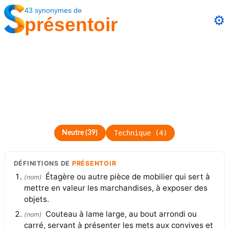
43
synonymes
de
⚙️
présentoir
Technique
(
4
)
Neutre
(
39
)
DÉFINITIONS
DE
PRÉSENTOIR
Étagère ou autre pièce de mobilier qui sert à
(
nom
)
mettre en valeur les marchandises, à exposer des
objets.
Couteau à lame large, au bout arrondi ou
(
nom
)
carré, servant à présenter les mets aux convives et