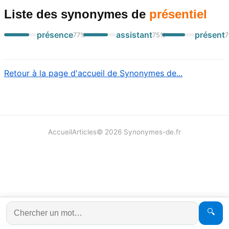
Liste des synonymes
de
présentiel
présence
assistant
présent
77
%
75
%
7
Retour à la page d'accueil de Synonymes de...
Accueil
Articles
©
2026
Synonymes-de.fr
🔍