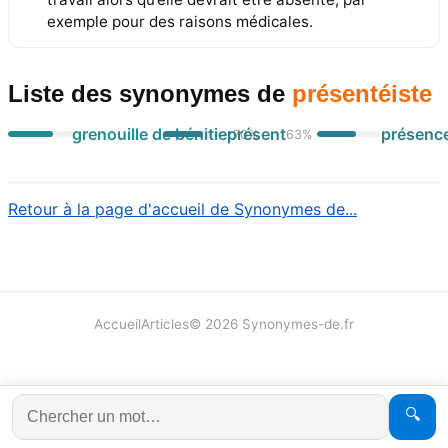
exemple pour des raisons médicales.
Liste des synonymes
de
présentéiste
grenouille de bénitier
présent
présenc
70
%
63
%
Retour à la page d'accueil de Synonymes de...
Accueil
Articles
©
2026
Synonymes-de.fr
🔍