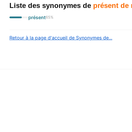
Liste des synonymes
de
présent de 
présent
65
%
Retour à la page d'accueil de Synonymes de...