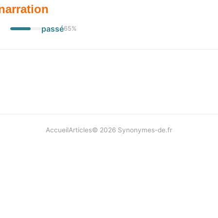
narration
passé
65
%
Accueil
Articles
©
2026
Synonymes-de.fr