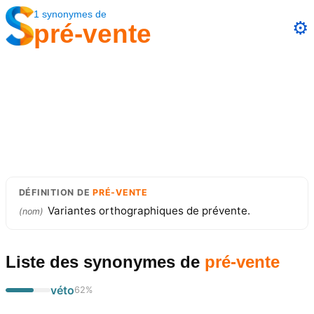
1
synonymes
de
⚙️
pré-vente
DÉFINITION
DE
PRÉ-VENTE
Variantes orthographiques de prévente.
(
nom
)
Liste des synonymes
de
pré-vente
véto
62
%