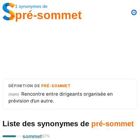
1
synonymes
de
⚙️
pré-sommet
DÉFINITION
DE
PRÉ-SOMMET
Rencontre entre dirigeants organisée en
(
nom
)
prévision d’un autre.
Liste des synonymes
de
pré-sommet
sommet
67
%