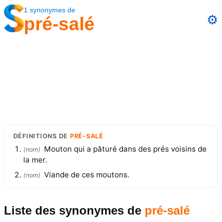
1
synonymes
de
⚙️
pré-salé
DÉFINITIONS
DE
PRÉ-SALÉ
Mouton qui a pâturé dans des prés voisins de
(
nom
)
la mer.
Viande de ces moutons.
(
nom
)
Liste des synonymes
de
pré-salé