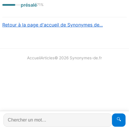
présalé
71
%
Retour à la page d'accueil de Synonymes de...
Accueil
Articles
©
2026
Synonymes-de.fr
🔍