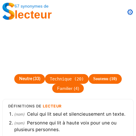
67
synonymes
de
⚙️
lecteur
Technique
(
20
)
Soutenu
(
10
)
Neutre
(
33
)
Familier
(
4
)
DÉFINITIONS
DE
LECTEUR
Celui qui lit seul et silencieusement un texte.
(
nom
)
Personne qui lit à haute voix pour une ou
(
nom
)
plusieurs personnes.