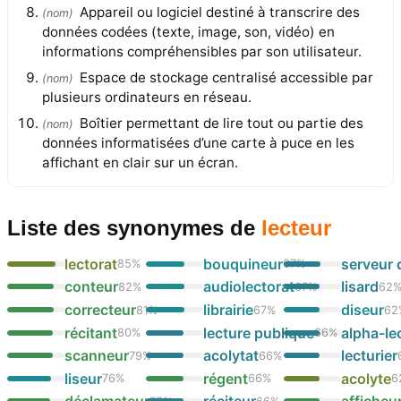
Appareil ou logiciel destiné à transcrire des
(
nom
)
données codées (texte, image, son, vidéo) en
informations compréhensibles par son utilisateur.
Espace de stockage centralisé accessible par
(
nom
)
plusieurs ordinateurs en réseau.
Boîtier permettant de lire tout ou partie des
(
nom
)
données informatisées d’une carte à puce en les
affichant en clair sur un écran.
Liste des synonymes
de
lecteur
lectorat
bouquineur
serveur 
85
%
67
%
conteur
audiolectorat
lisard
82
%
67
%
62
correcteur
librairie
diseur
81
%
67
%
62
récitant
lecture publique
alpha-le
80
%
66
%
scanneur
acolytat
lecturier
79
%
66
%
liseur
régent
acolyte
76
%
66
%
6