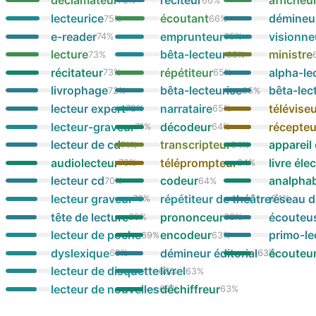
déclamateur
réciteur
afficheu
75
%
66
%
lecteurice
écoutant
démineus
75
%
66
%
e-reader
emprunteur
visionne
74
%
65
%
lecture
bêta-lecteur
ministre
73
%
65
%
récitateur
répétiteur
alpha-le
73
%
65
%
livrophage
bêta-lecteurice
bêta-lec
72
%
65
%
lecteur expert
narrataire
télévise
72
%
65
%
lecteur-graveur
décodeur
récepteu
71
%
64
%
lecteur de cd
transcripteur
appareil
71
%
64
%
audiolecteur
téléprompteur
livre éle
70
%
64
%
lecteur cd
codeur
analpha
70
%
64
%
lecteur graveur
répétiteur de théâtre
réseau d
70
%
64
%
tête de lecture
prononceur
écouteu
69
%
63
%
lecteur de poche
encodeur
primo-le
69
%
63
%
dyslexique
démineur éditorial
écouteu
69
%
63
%
lecteur de disquette
livrel
68
%
63
%
lecteur de nouvelles
déchiffreur
68
%
63
%