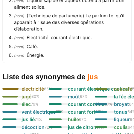
Liquide sapide et aqueux obtenu à partir d’un
(
nom
)
aliment solide.
(Technique de parfumerie) Le parfum tel qu’il
(
nom
)
apparaît à l’issue des diverses opérations
d’élaboration.
Électricité, courant électrique.
(
nom
)
Café.
(
nom
)
Énergie.
(
nom
)
Liste des synonymes
de
jus
électricité
courant électrique continu
nescafé
85
%
67
jugé
moût
la fée éle
80
%
67
%
élec
courant continu
broyat
79
%
67
%
64
vent électrique
courant fort
tonus
76
%
67
%
64
jus lié
huile
liqueur
74
%
67
%
6
décoction
jus de citron
coulis
72
%
67
%
64