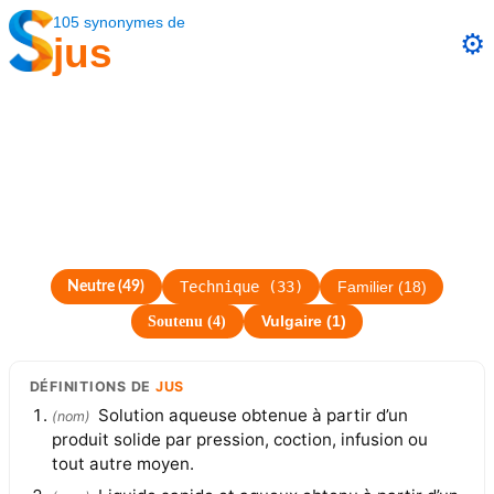
105
synonymes
de
⚙️
jus
Technique
(
33
)
Neutre
(
49
)
Familier
(
18
)
Soutenu
(
4
)
Vulgaire
(
1
)
DÉFINITIONS
DE
JUS
Solution aqueuse obtenue à partir d’un
(
nom
)
produit solide par pression, coction, infusion ou
tout autre moyen.