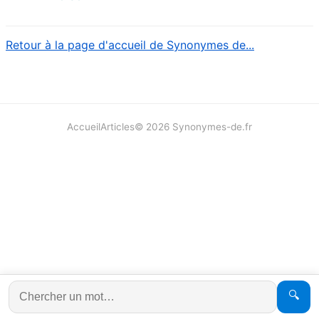
Retour à la page d'accueil de Synonymes de...
Accueil
Articles
©
2026
Synonymes-de.fr
🔍