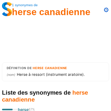
1
synonymes
de
⚙️
herse canadienne
DÉFINITION
DE
HERSE CANADIENNE
Herse à ressort (instrument aratoire).
(
nom
)
Liste des synonymes
de
herse
canadienne
herse
67
%