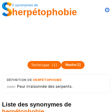
2
synonymes
de
⚙️
herpétophobie
Technique
(
1
)
Neutre
(
1
)
DÉFINITION
DE
HERPÉTOPHOBIE
Peur irraisonnée des serpents.
(
nom
)
Liste des synonymes
de
herpétophobie