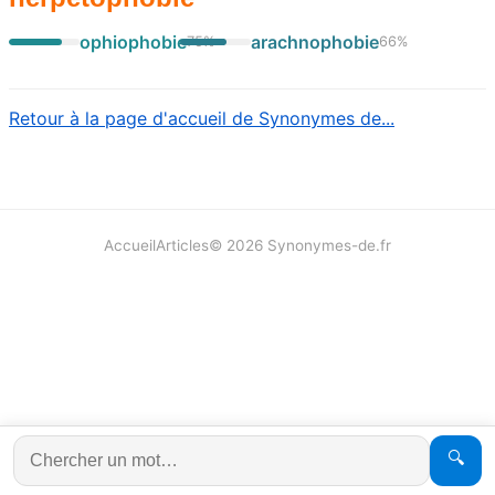
ophiophobie
arachnophobie
75
%
66
%
Retour à la page d'accueil de Synonymes de...
Accueil
Articles
©
2026
Synonymes-de.fr
🔍