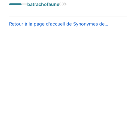
batrachofaune
68
%
Retour à la page d'accueil de Synonymes de...