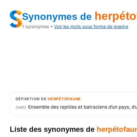
herpéto
Synonymes
de
1
synonymes •
Voir les mots sous forme de graphe
DÉFINITION
DE
HERPÉTOFAUNE
Ensemble des reptiles et batraciens d’un pays, d’u
(
nom
)
Liste des synonymes
de
herpétofau