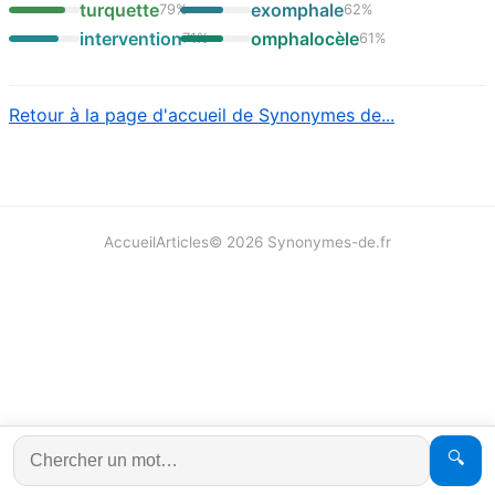
turquette
exomphale
79
%
62
%
intervention
omphalocèle
71
%
61
%
Retour à la page d'accueil de Synonymes de...
Accueil
Articles
©
2026
Synonymes-de.fr
🔍