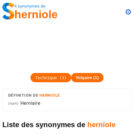
4
synonymes
de
⚙️
herniole
Technique
(
3
)
Vulgaire
(
1
)
DÉFINITION
DE
HERNIOLE
Herniaire
(
nom
)
Liste des synonymes
de
herniole