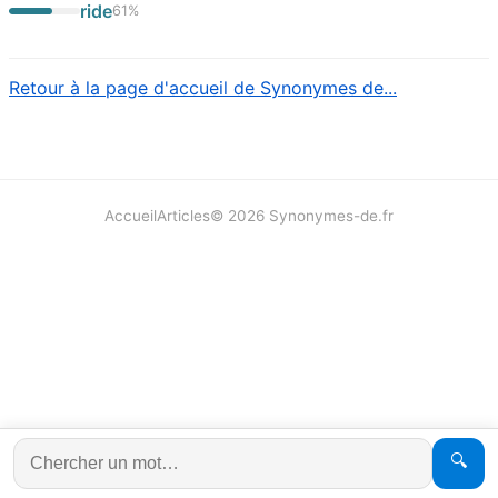
ride
61
%
Retour à la page d'accueil de Synonymes de...
Accueil
Articles
©
2026
Synonymes-de.fr
🔍