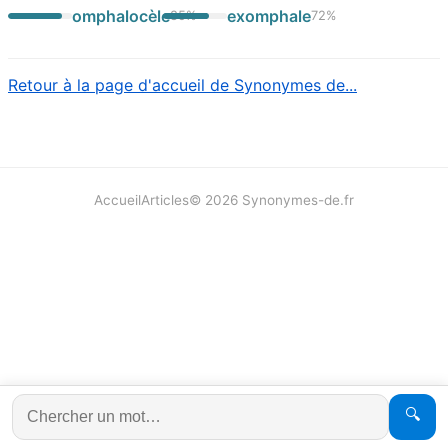
omphalocèle
exomphale
85
%
72
%
Retour à la page d'accueil de Synonymes de...
Accueil
Articles
©
2026
Synonymes-de.fr
🔍