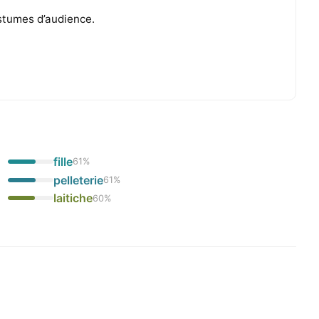
ostumes d’audience.
fille
61
%
pelleterie
61
%
laitiche
60
%