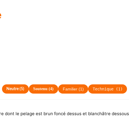
e
Soutenu
(
4
)
Technique
(
1
)
Neutre
(
5
)
Familier
(
1
)
 dont le pelage est brun foncé dessus et blanchâtre dessous e