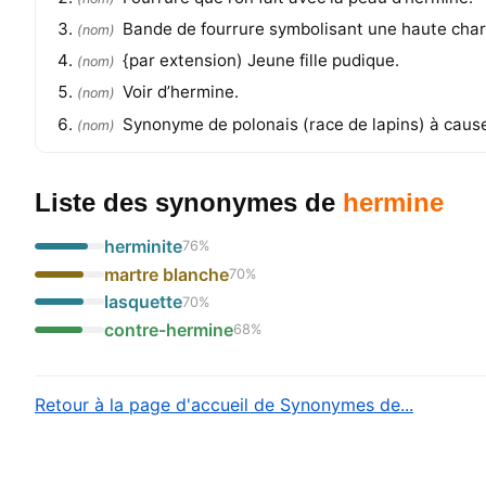
Bande de fourrure symbolisant une haute charge 
(
nom
)
{par extension) Jeune fille pudique.
(
nom
)
Voir d’hermine.
(
nom
)
Synonyme de polonais (race de lapins) à cause
(
nom
)
Liste des synonymes
de
hermine
herminite
76
%
martre blanche
70
%
lasquette
70
%
contre-hermine
68
%
Retour à la page d'accueil de Synonymes de...