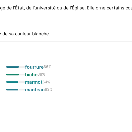
de l’État, de l’université ou de l’Église. Elle orne certains c
 de sa couleur blanche.
fourrure
66
%
biche
66
%
marmot
64
%
manteau
63
%