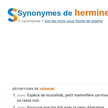
hermin
Synonymes
de
11
synonymes •
Voir les mots sous forme de graphe
DÉFINITIONS
DE
HERMINE
Espèce de mustélidé, petit mammifère carnivore
(
nom
)
lui reste noir.
Fourrure que l’on fait avec la peau d’hermine.
(
nom
)