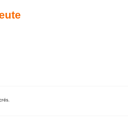
eute
crés.