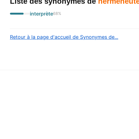
Liste des synonymes
de
herméneut
interprète
68
%
Retour à la page d'accueil de Synonymes de...