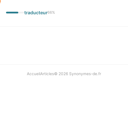
e
traducteur
66
%
Accueil
Articles
©
2026
Synonymes-de.fr