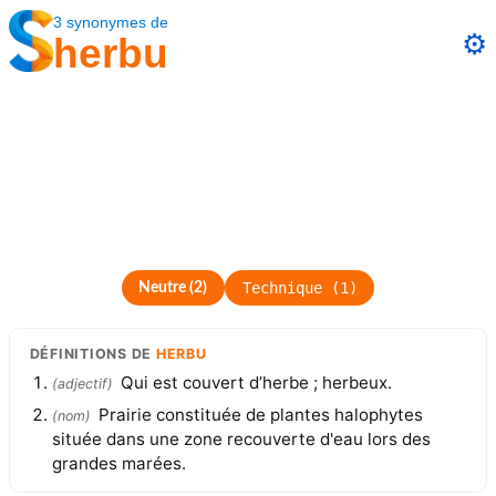
3
synonymes
de
⚙️
herbu
Technique
(
1
)
Neutre
(
2
)
DÉFINITIONS
DE
HERBU
Qui est couvert d’herbe ; herbeux.
(
adjectif
)
Prairie constituée de plantes halophytes
(
nom
)
située dans une zone recouverte d'eau lors des
grandes marées.