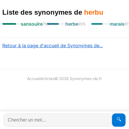
Liste des synonymes
de
herbu
sansouïre
herbe
marais
75
%
65
%
61
Retour à la page d'accueil de Synonymes de...
Accueil
Articles
©
2026
Synonymes-de.fr
🔍