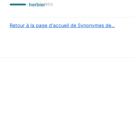
herbier
85
%
Retour à la page d'accueil de Synonymes de...