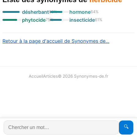
désherbant
hormone
88
%
64
%
phytocide
insecticide
75
%
61
%
Retour à la page d'accueil de Synonymes de...
Accueil
Articles
©
2026
Synonymes-de.fr
🔍