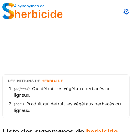
4
synonymes
de
⚙️
herbicide
DÉFINITIONS
DE
HERBICIDE
Qui détruit les végétaux herbacés ou
(
adjectif
)
ligneux.
Produit qui détruit les végétaux herbacés ou
(
nom
)
ligneux.
Liste des synonymes
de
herbicide