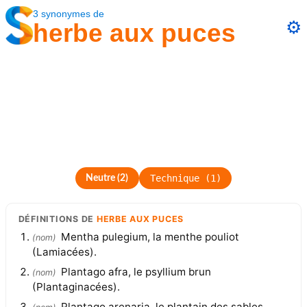
3
synonymes
de
⚙️
herbe aux puces
Technique
(
1
)
Neutre
(
2
)
DÉFINITIONS
DE
HERBE AUX PUCES
Mentha pulegium, la menthe pouliot
(
nom
)
(Lamiacées).
Plantago afra, le psyllium brun
(
nom
)
(Plantaginacées).
Plantago arenaria, le plantain des sables