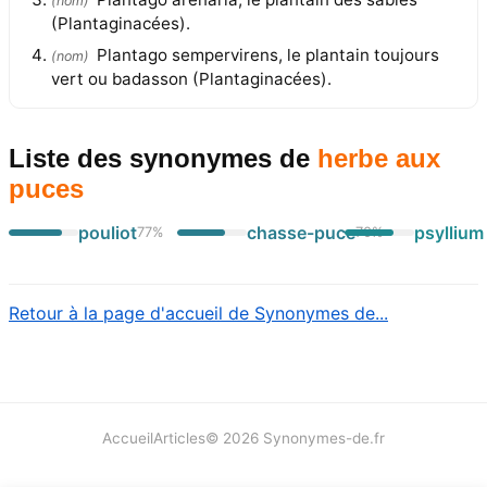
(
nom
)
(Plantaginacées).
Plantago sempervirens, le plantain toujours
(
nom
)
vert ou badasson (Plantaginacées).
Liste des synonymes
de
herbe aux
puces
pouliot
chasse-puce
psyllium
77
%
70
%
Retour à la page d'accueil de Synonymes de...
Accueil
Articles
©
2026
Synonymes-de.fr