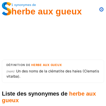
1
synonymes
de
⚙️
herbe aux gueux
DÉFINITION
DE
HERBE AUX GUEUX
Un des noms de la clématite des haies (Clematis
(
nom
)
vitalba).
Liste des synonymes
de
herbe aux
gueux