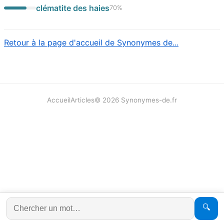
clématite des haies
70
%
Retour à la page d'accueil de Synonymes de...
Accueil
Articles
©
2026
Synonymes-de.fr
🔍