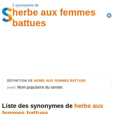
1
synonymes
de
herbe aux femmes
⚙️
battues
DÉFINITION
DE
HERBE AUX FEMMES BATTUES
Nom populaire du tamier.
(
nom
)
Liste des synonymes
de
herbe aux
femmes battues