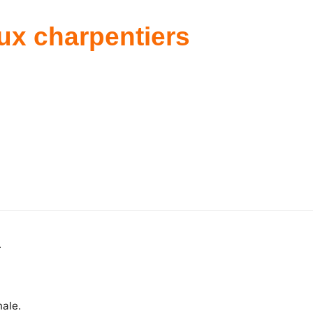
ux charpentiers
.
nale.