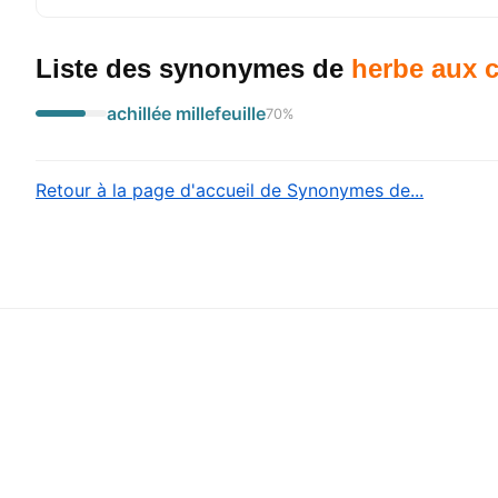
Liste des synonymes
de
herbe aux c
achillée millefeuille
70
%
Retour à la page d'accueil de Synonymes de...