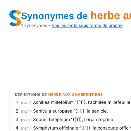
herbe a
Synonymes
de
1
synonymes •
Voir les mots sous forme de graphe
DÉFINITIONS
DE
HERBE AUX CHARPENTIERS
Achillea millefolium ^([1]), l'achillée millefeuille
(
nom
)
Sanicula europaea ^([1]), la sanicle.
(
nom
)
Sedum telephium ^([1]), l'orpin reprise.
(
nom
)
Symphytum officinale ^([1]), la consoude offici
(
nom
)