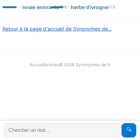
ivraie enivrante
herbe d’ivrogne
70
%
61
%
Retour à la page d'accueil de Synonymes de...
Accueil
Articles
©
2026
Synonymes-de.fr
🔍