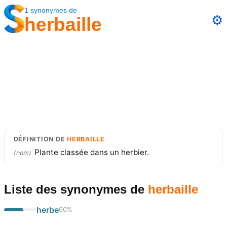
1
synonymes
de
⚙️
herbaille
DÉFINITION
DE
HERBAILLE
Plante classée dans un herbier.
(
nom
)
Liste des synonymes
de
herbaille
herbe
60
%