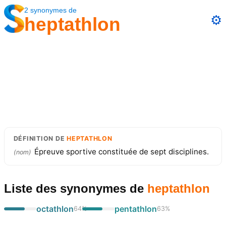
2
synonymes
de
⚙️
heptathlon
DÉFINITION
DE
HEPTATHLON
Épreuve sportive constituée de sept disciplines.
(
nom
)
Liste des synonymes
de
heptathlon
octathlon
pentathlon
64
%
63
%