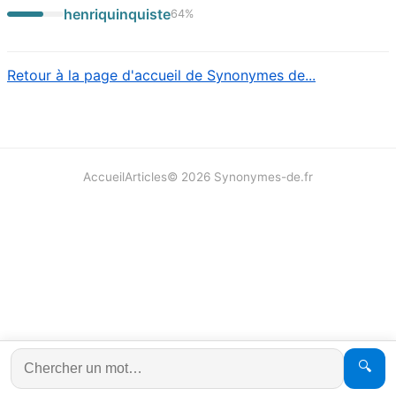
henriquinquiste
64
%
Retour à la page d'accueil de Synonymes de...
Accueil
Articles
©
2026
Synonymes-de.fr
🔍