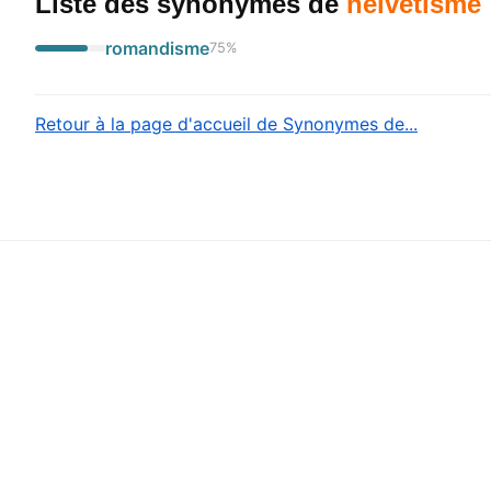
Liste des synonymes
de
helvétisme
romandisme
75
%
Retour à la page d'accueil de Synonymes de...