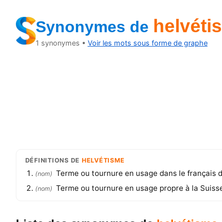
helvéti
Synonymes
de
1
synonymes •
Voir les mots sous forme de graphe
DÉFINITIONS
DE
HELVÉTISME
Terme ou tournure en usage dans le français
(
nom
)
Terme ou tournure en usage propre à la Suiss
(
nom
)