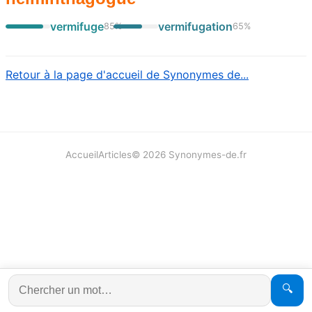
vermifuge
vermifugation
85
%
65
%
Retour à la page d'accueil de Synonymes de...
Accueil
Articles
©
2026
Synonymes-de.fr
🔍