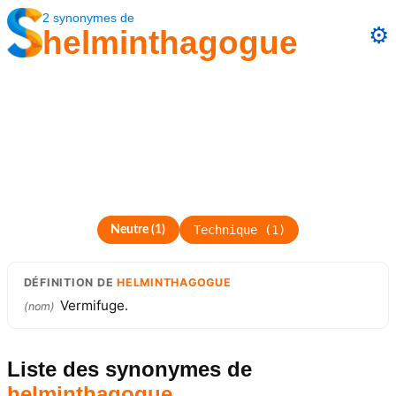
2
synonymes
de
⚙️
helminthagogue
Technique
(
1
)
Neutre
(
1
)
DÉFINITION
DE
HELMINTHAGOGUE
Vermifuge.
(
nom
)
Liste des synonymes
de
helminthagogue