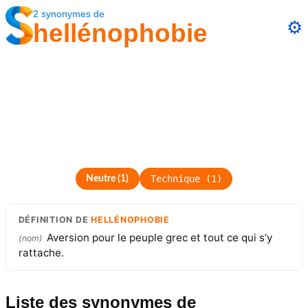
2
synonymes
de
⚙️
hellénophobie
Technique
(
1
)
Neutre
(
1
)
DÉFINITION
DE
HELLÉNOPHOBIE
Aversion pour le peuple grec et tout ce qui s’y
(
nom
)
rattache.
Liste des synonymes
de