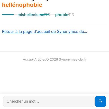
hellénophobie
mishellénisme
phobie
75
%
61
%
Retour à la page d'accueil de Synonymes de...
Accueil
Articles
©
2026
Synonymes-de.fr
🔍