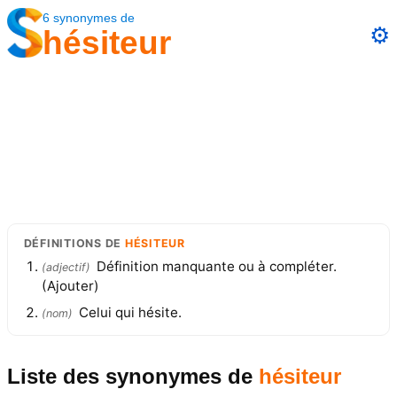
6
synonymes
de
⚙️
hésiteur
DÉFINITIONS
DE
HÉSITEUR
Définition manquante ou à compléter.
(
adjectif
)
(Ajouter)
Celui qui hésite.
(
nom
)
Liste des synonymes
de
hésiteur