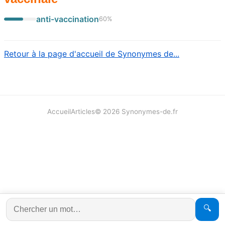
anti-vaccination
60
%
Retour à la page d'accueil de Synonymes de...
Accueil
Articles
©
2026
Synonymes-de.fr
🔍