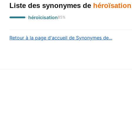
Liste des synonymes
de
héroïsation
héroïcisation
85
%
Retour à la page d'accueil de Synonymes de...