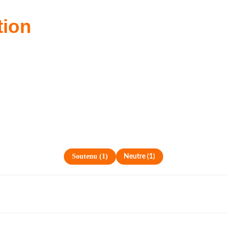
tion
Soutenu
(
1
)
Neutre
(
1
)