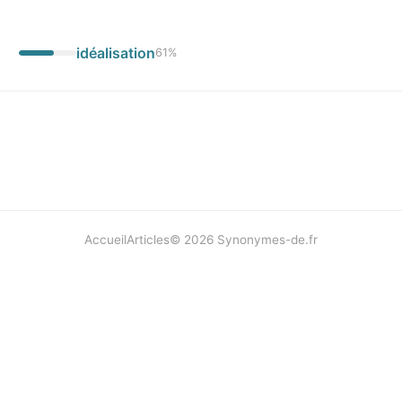
idéalisation
61
%
Accueil
Articles
©
2026
Synonymes-de.fr