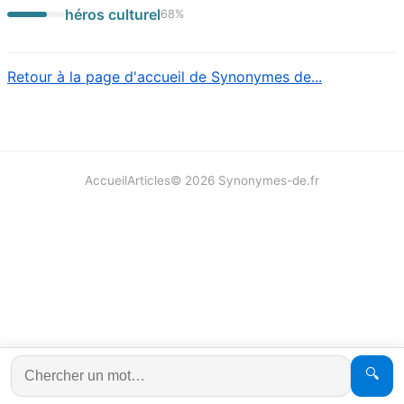
héros culturel
68
%
Retour à la page d'accueil de Synonymes de...
Accueil
Articles
©
2026
Synonymes-de.fr
🔍