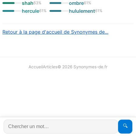
shah
ombre
63
%
61
%
hercule
hululement
61
%
61
%
Retour à la page d'accueil de Synonymes de...
Accueil
Articles
©
2026
Synonymes-de.fr
🔍