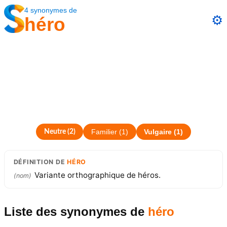
4
synonymes
de
⚙️
héro
Neutre
(
2
)
Familier
(
1
)
Vulgaire
(
1
)
DÉFINITION
DE
HÉRO
Variante orthographique de héros.
(
nom
)
Liste des synonymes
de
héro