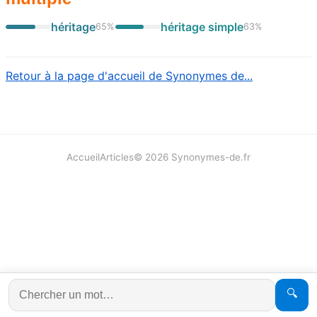
héritage
héritage simple
65
%
63
%
Retour à la page d'accueil de Synonymes de...
Accueil
Articles
©
2026
Synonymes-de.fr
🔍