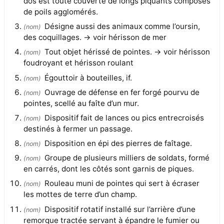
dos est toute couverte de longs piquants composés
de poils agglomérés.
Désigne aussi des animaux comme l’oursin,
(
nom
)
des coquillages. → voir hérisson de mer
Tout objet hérissé de pointes. → voir hérisson
(
nom
)
foudroyant et hérisson roulant
Égouttoir à bouteilles, if.
(
nom
)
Ouvrage de défense en fer forgé pourvu de
(
nom
)
pointes, scellé au faîte d’un mur.
Dispositif fait de lances ou pics entrecroisés
(
nom
)
destinés à fermer un passage.
Disposition en épi des pierres de faîtage.
(
nom
)
Groupe de plusieurs milliers de soldats, formé
(
nom
)
en carrés, dont les côtés sont garnis de piques.
Rouleau muni de pointes qui sert à écraser
(
nom
)
les mottes de terre d’un champ.
Dispositif rotatif installé sur l’arrière d’une
(
nom
)
remorque tractée servant à épandre le fumier ou