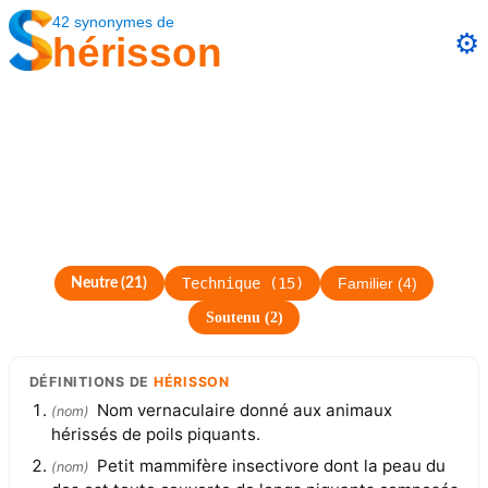
42
synonymes
de
⚙️
hérisson
Technique
(
15
)
Neutre
(
21
)
Familier
(
4
)
Soutenu
(
2
)
DÉFINITIONS
DE
HÉRISSON
Nom vernaculaire donné aux animaux
(
nom
)
hérissés de poils piquants.
Petit mammifère insectivore dont la peau du
(
nom
)