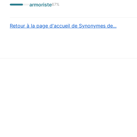
armoriste
67
%
Retour à la page d'accueil de Synonymes de...