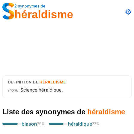
2
synonymes
de
⚙️
héraldisme
DÉFINITION
DE
HÉRALDISME
Science héraldique.
(
nom
)
Liste des synonymes
de
héraldisme
blason
héraldique
79
%
77
%