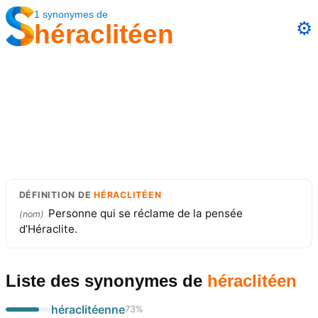
1
synonymes
de
⚙️
héraclitéen
DÉFINITION
DE
HÉRACLITÉEN
Personne qui se réclame de la pensée
(
nom
)
d’Héraclite.
Liste des synonymes
de
héraclitéen
héraclitéenne
73
%