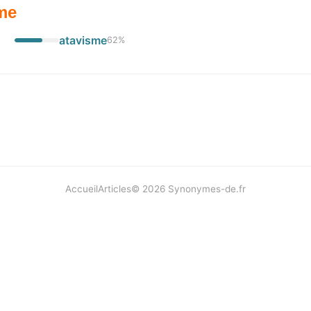
me
atavisme
62
%
Accueil
Articles
©
2026
Synonymes-de.fr