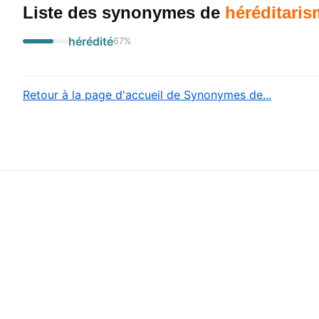
Liste des synonymes
de
héréditaris
hérédité
67
%
Retour à la page d'accueil de Synonymes de...