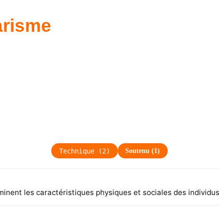
arisme
Technique
(
2
)
Soutenu
(
1
)
minent les caractéristiques physiques et sociales des individus